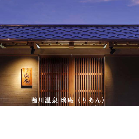
鴨川温泉 璃庵（りあん）
〒299-2864 千葉県鴨川市天面442
電話：04-7096-6900