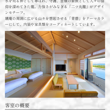
水を司る神として尊ばれ、守護、豊穣の象徴として人々の信
仰を深めてきた龍。力強さがみなぎる「二ツ丸龍」がデザイ
ンモチーフ。
璃庵の周囲に広がる山々を想起させる「青碧」をテーマカラ
ーにして、内装や家具類をコーディネートしています。
客室の概要