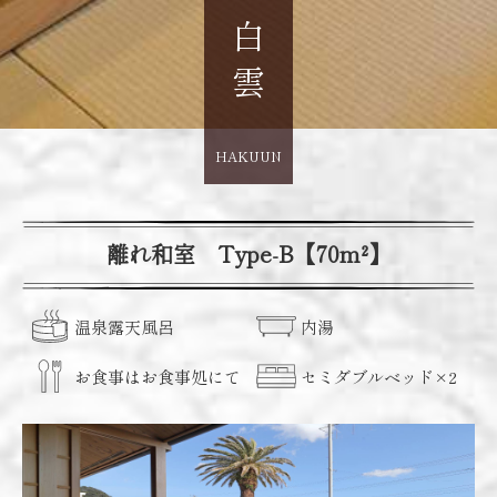
白雲
HAKUUN
離れ和室 Type-B【70m²】
温泉露天風呂
内湯
お食事は
お食事処にて
セミダブル
ベッド
×2