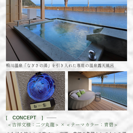
鴨川温泉「なぎさの湯」を引き入れた専用の温泉露天風呂
［ CONCEPT ］
＜吉祥文様：二ツ丸龍＞ ×
＜テーマカラー：青碧＞