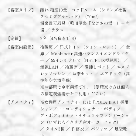
【客室タイプ】
離れ 和室10畳、ベッドルーム（シモンズ社製
２セミダブルベッド）（70m²）
温泉露天風呂（鴨川温泉「なぎさの湯」）＋内
湯 ／ テラス
【定員】
2名（4名様まで可）
【客室内設備】
冷暖房 ／ 洋式トイレ（ウォシュレット） ／ 金
庫 ／ Moobibear 高速バランスイオンドライヤ
ー ／ 55インチテレビ（NETFLIX視聴可） ／
無線LAN ／ 冷蔵庫 ／ 湯沸しポット ／ エスプ
レッソマシン ／ お茶セット ／ エアドッグ（高
性能空気清浄機）
※お部屋は全室禁煙です。（愛煙家の方は館内
の指定喫煙場所をご利用ください）
【アメニティ】
※女性用アメニティーには「POLA B.A」採用
シャンプー・コンディショナー・ボディソー
プ・ボディミルク・ナチュラルファンデーショ
ン（いずれもイタリア産オーガ一ニック）
／ タオル3種 ／ 作務衣 ／ パジャマ ／ 足袋靴
下