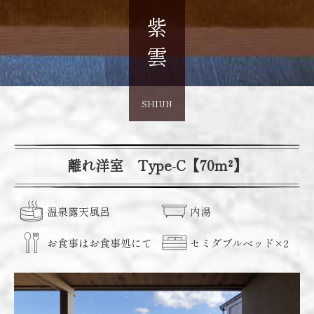
紫雲
SHIUN
離れ洋室 Type-C【70m²】
温泉露天風呂
内湯
お食事は
お食事処にて
セミダブル
ベッド
×2