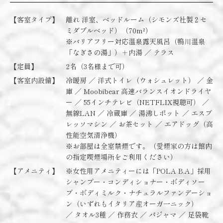
【客室タイプ】
離れ 洋室、ベッドルーム（シモンズ社製２セ
ミダブルベッド）（70m²）
※バリアフリー対応温泉露天風呂（鴨川温泉
「なぎさの湯」）＋内湯 ／ テラス
【定員】
2名（3名様まで可）
【客室内設備】
冷暖房 ／ 洋式トイレ（ウォシュレット） ／ 金
庫 ／ Moobibear 高速バランスイオンドライヤ
ー ／ 55インチテレビ（NETFLIX視聴可） ／
無線LAN ／ 冷蔵庫 ／ 湯沸しポット ／ エスプ
レッソマシン ／ お茶セット ／ エアドッグ（高
性能空気清浄機）
※お部屋は全室禁煙です。（愛煙家の方は館内
の指定喫煙場所をご利用ください）
【アメニティ】
※女性用アメニティーには「POLA B.A」採用
シャンプー・コンディショナー・ボディソー
プ・ボディミルク・ナチュラルファンデーショ
ン（いずれもイタリア産オーガ一ニック）
／ タオル3種 ／ 作務衣 ／ パジャマ ／ 足袋靴