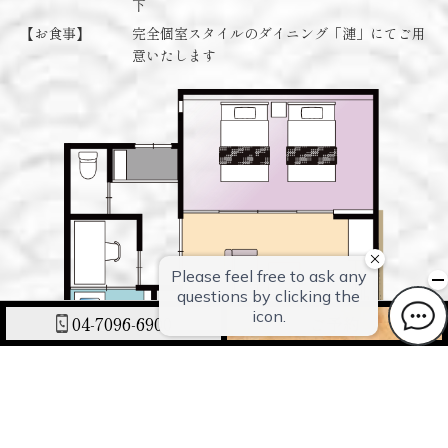
下
【お食事】
完全個室スタイルのダイニング「漣」にてご用
意いたします
04-7096-6900
ご予約