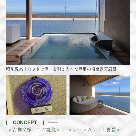
鴨川温泉「なぎさの湯」を引き入れた専用の温泉露天風呂
［ CONCEPT ］
＜吉祥文様：二ツ丸龍＞ ×
＜テーマカラー：青碧＞