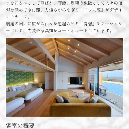
水を司る神として尊ばれ、守護、豊穣の象徴として人々の信
仰を深めてきた龍。力強さがみなぎる「二ツ丸龍」がデザイ
ンモチーフ。
璃庵の周囲に広がる山々を想起させる「青碧」をテーマカラ
ーにして、内装や家具類をコーディネートしています。
客室の概要