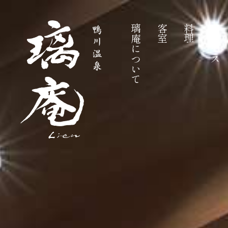
璃庵について
客室
料理
アクセス